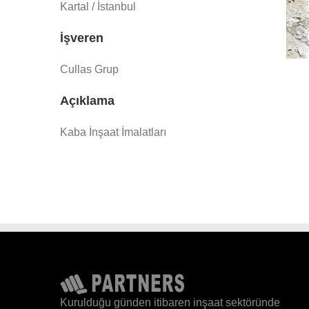
Kartal / İstanbul
İşveren
Cullas Grup
Açıklama
Kaba İnşaat İmalatları
Kurulduğu günden itibaren inşaat sektöründe