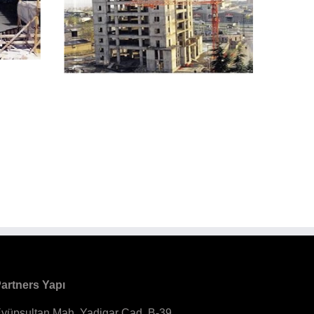
artners Yapı
yüpsultan Mah. Yadigar Cad. B-39