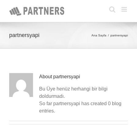
Skip
to
content
partnersyapi
Ana Sayfa
/
partnersyapi
About
partnersyapi
Bu Üye henüz herhangi bir bilgi
doldurmadı.
So far partnersyapi has created 0 blog
entries.